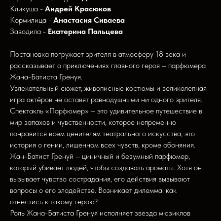
Кликуша -
Андрей Красюков
Кормилица -
Анастасия Сиваева
Заводила -
Екатерина Пальцева
Постановка погружает зрителя в атмосферу 18 века и
рассказывает о приключениях главного героя – парфюмера
Жана-Батиста Гренуя.
Увлекательный сюжет, живописные костюмы и великолепная
игра актёров не оставят равнодушными ни одного зрителя.
Спектакль «Парфюмер» – это удивительное путешествие в
мир запахов и чувственности, которое непременно
понравится всем ценителям театрального искусства, это
история о гении, лишенном всех чувств, кроме обоняния.
Жан-Батист Гренуй – циничный и безумный парфюмер,
который убивает людей, чтобы создавать ароматы. Хотя он
вызывает чувство сострадания, его действия вызывают
вопросы о его злодействе. Возникает дилемма: как
отнестись к такому герою?
Роль Жана-Батиста Гренуя исполняет звезда мюзиклов