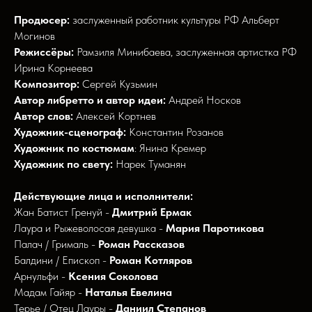
Продюсер:
заслуженный работник культуры РФ Альберт
Могинов
Режиссёры:
Рамзиля Минибаева, заслуженная артистка РФ
Ирина Корнеева
Композитор:
Сергей Кузьмин
Автор либретто и автор идеи:
Андрей Носков
Автор слов:
Алексей Кортнев
Художник-сценограф:
Константин Розанов
Художник по костюмам
: Янина Кремер
Художник по свету:
Нарек Туманян
Действующие лица и исполнители:
Жан Батист Гренуй -
Дмитрий Ермак
Лаура и Рыжеволосая девушка -
Мария Паротикова
Палач / Грималь -
Роман Рассказов
Балдини / Епископ -
Роман Котляров
Арнульфи -
Ксения Соколова
Мадам Гайяр -
Наталья Евелина
Терье / Отец Лауры -
Даниил Степанов